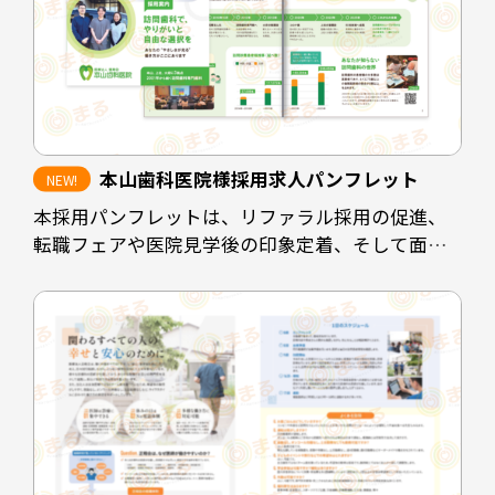
担当デザイナー 清長 ＞＞
本山歯科医院様採用求人パンフレット
本採用パンフレットは、リファラル採用の促進、
転職フェアや医院見学後の印象定着、そして面接
時の説明負担の軽減を目的として制作しました。
既存スタッフや業務委託スタッフが自信を持って
知人に紹介できるよう、医院の理念や働く環境、
医院としての強みを整理し、魅力が的確に伝わる
構成としています。
また、見学者へ配布することで、見学後も医院の
印象が薄れないよう設計しています。さらに、転職