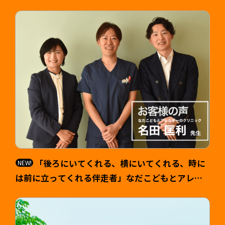
「後ろにいてくれる、横にいてくれる、時に
は前に立ってくれる伴走者」なだこどもとアレル
ギーのクリニック 院長 名田匡利（なだ まさと
し）様 >