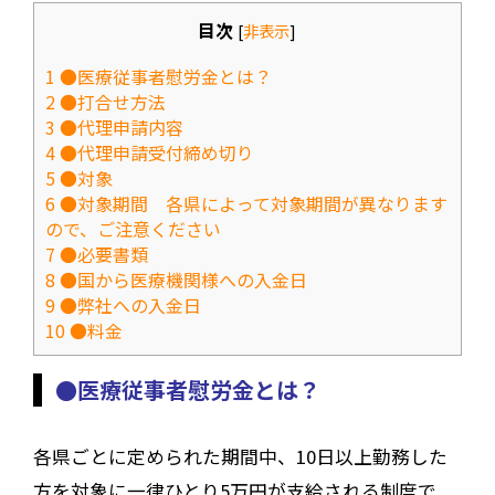
目次
[
非表示
]
1
●医療従事者慰労金とは？
2
●打合せ方法
3
●代理申請内容
4
●代理申請受付締め切り
5
●対象
6
●対象期間 各県によって対象期間が異なります
ので、ご注意ください
7
●必要書類
8
●国から医療機関様への入金日
9
●弊社への入金日
10
●料金
●医療従事者慰労金とは？
各県ごとに定められた期間中、10日以上勤務した
方を対象に一律ひとり5万円が支給される制度で