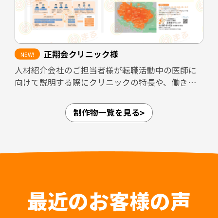
フェアなど限られた接触時間の場面でも、医院の
方向性や特徴が一目で伝わるツールとして活用で
きる内容にまとめました。
正翔会クリニック様
加えて、採用面接では毎回同じ内容を説明する必
人材紹介会社のご担当者様が転職活動中の医師に
要があり、面接担当者の負担が大きくなりがちで
向けて説明する際にクリニックの特長や、働きや
す。本パンフレットを活用しながら面談を進める
すさなどのPRができるような資料を作成しまし
ことで、説明内容の標準化と面接担当者の負担軽
た。
減にもつながる設計としています。
制作物一覧を見る
愛知県内4拠点（江南・小牧・一宮・名古屋市守山
区）、岐阜県内3拠点（可児・多治見・岐阜）の合
担当デザイナー 清長 ＞＞
計7拠点を展開しており、法人としての体制が整っ
関連制作事例：常勤医師採用LP ＞＞
ていることや、医師が診療に専念できること、紹
介時によく聞かれる質問についてもひとつにまと
めることで人材紹介会社のご担当者様の負担軽減
はもちろん入職後の認識相違なども防止すること
最近のお客様の声
が可能です。