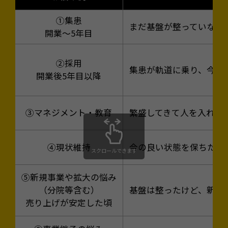
①集患
まだ基盤が整っていない
開業〜5年目
②採用
集患が軌道に乗り、今の
開業後5年目以降
③マネジメント・教育
繁盛してきて人を入れた
④現状維持
今の良い状態を保ちたい
スクロールできます
⑤新規事業や拡大の悩み
（分院等含む）
基盤は整ったけど、新し
売り上げが安定した頃