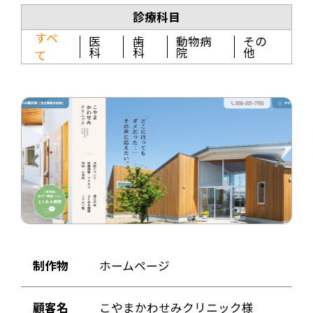
診療科目
すべ
医
歯
動物病
その
科
科
院
他
て
Previous
Next
制作物
ホームページ
顧客名
こやまかわせみクリニック様