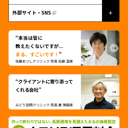
外部サイト・SNS
“本当は皆に
教えたくないですが...
まる、すごいです！
”
佐藤あつしクリニック 院長 佐藤 温様
“クライアントに寄り添って
くれる会社”
みどり訪問クリニック 院長 姜 琪鎬様