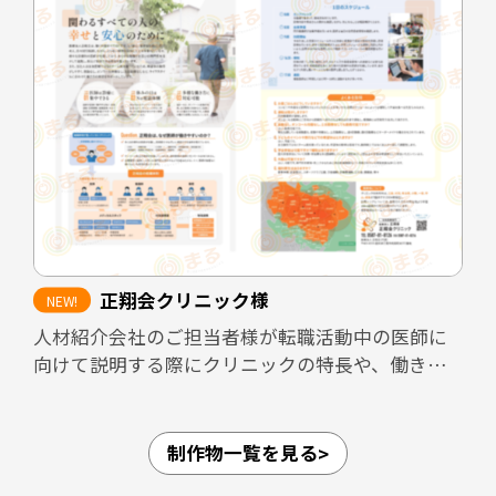
既存スタッフや業務委託スタッフが自信を持って
知人に紹介できるよう、医院の理念や働く環境、
医院としての強みを整理し、魅力が的確に伝わる
構成としています。
また、見学者へ配布することで、見学後も医院の
印象が薄れないよう設計しています。さらに、転職
フェアなど限られた接触時間の場面でも、医院の
方向性や特徴が一目で伝わるツールとして活用で
きる内容にまとめました。
正翔会クリニック様
加えて、採用面接では毎回同じ内容を説明する必
人材紹介会社のご担当者様が転職活動中の医師に
要があり、面接担当者の負担が大きくなりがちで
向けて説明する際にクリニックの特長や、働きや
す。本パンフレットを活用しながら面談を進める
すさなどのPRができるような資料を作成しまし
ことで、説明内容の標準化と面接担当者の負担軽
た。
減にもつながる設計としています。
愛知県内4拠点（江南・小牧・一宮・名古屋市守山
制作物一覧を見る
区）、岐阜県内3拠点（可児・多治見・岐阜）の合
担当デザイナー 清長 ＞＞