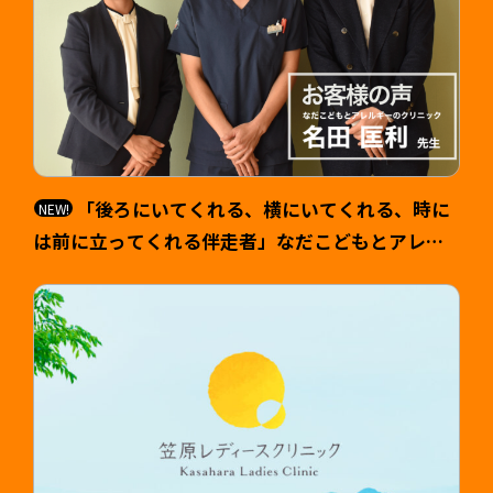
「後ろにいてくれる、横にいてくれる、時に
は前に立ってくれる伴走者」なだこどもとアレル
ギーのクリニック 院長 名田匡利（なだ まさと
し）様 >