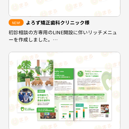
よろず矯正歯科クリニック様
初診相談の方専用のLINE開設に伴いリッチメニュ
ーを作成しました。
クリニックの休診時間帯にホームページを閲覧さ
れた方や、電話予約に抵抗のある方に対して予約
を取りやすくすることが目的です。
診療時間を掲載することで患者様にも予約可能な
時間の選定をスムーズにし、ホームページや
instagramなど情報発信の場も見ていただけるよう
な配置にしています。
担当デザイナー 清長 ＞＞