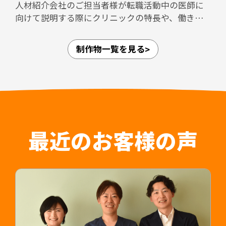
人材紹介会社のご担当者様が転職活動中の医師に
要があり、面接担当者の負担が大きくなりがちで
向けて説明する際にクリニックの特長や、働きや
す。本パンフレットを活用しながら面談を進める
すさなどのPRができるような資料を作成しまし
ことで、説明内容の標準化と面接担当者の負担軽
た。
減にもつながる設計としています。
制作物一覧を見る
愛知県内4拠点（江南・小牧・一宮・名古屋市守山
区）、岐阜県内3拠点（可児・多治見・岐阜）の合
担当デザイナー 清長 ＞＞
計7拠点を展開しており、法人としての体制が整っ
関連制作事例：常勤医師採用LP ＞＞
ていることや、医師が診療に専念できること、紹
介時によく聞かれる質問についてもひとつにまと
めることで人材紹介会社のご担当者様の負担軽減
はもちろん入職後の認識相違なども防止すること
最近のお客様の声
が可能です。