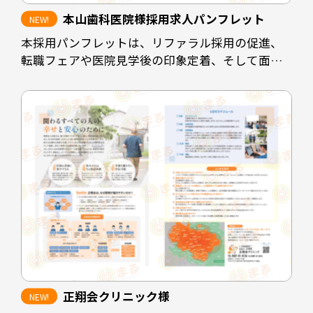
本山歯科医院様採用求人パンフレット
本採用パンフレットは、リファラル採用の促進、
転職フェアや医院見学後の印象定着、そして面接
時の説明負担の軽減を目的として制作しました。
既存スタッフや業務委託スタッフが自信を持って
知人に紹介できるよう、医院の理念や働く環境、
医院としての強みを整理し、魅力が的確に伝わる
構成としています。
また、見学者へ配布することで、見学後も医院の
印象が薄れないよう設計しています。さらに、転職
フェアなど限られた接触時間の場面でも、医院の
方向性や特徴が一目で伝わるツールとして活用で
きる内容にまとめました。
正翔会クリニック様
加えて、採用面接では毎回同じ内容を説明する必