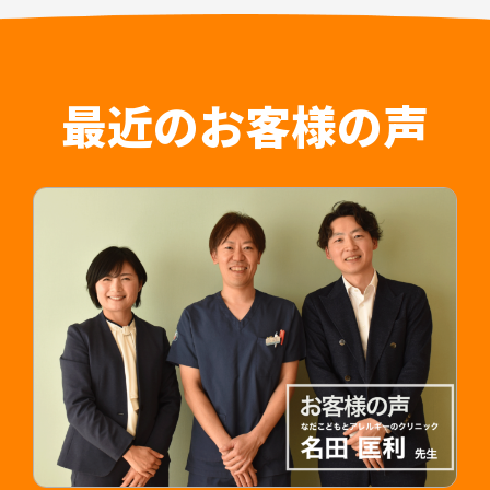
ていることや、医師が診療に専念できること、紹
介時によく聞かれる質問についてもひとつにまと
めることで人材紹介会社のご担当者様の負担軽減
はもちろん入職後の認識相違なども防止すること
最近のお客様の声
が可能です。