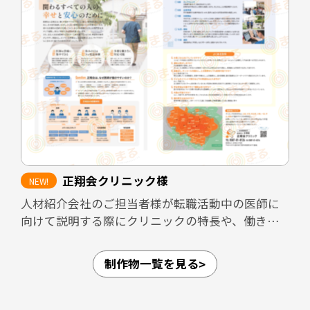
知人に紹介できるよう、医院の理念や働く環境、
医院としての強みを整理し、魅力が的確に伝わる
構成としています。
また、見学者へ配布することで、見学後も医院の
印象が薄れないよう設計しています。さらに、転職
フェアなど限られた接触時間の場面でも、医院の
方向性や特徴が一目で伝わるツールとして活用で
きる内容にまとめました。
正翔会クリニック様
加えて、採用面接では毎回同じ内容を説明する必
人材紹介会社のご担当者様が転職活動中の医師に
要があり、面接担当者の負担が大きくなりがちで
向けて説明する際にクリニックの特長や、働きや
す。本パンフレットを活用しながら面談を進める
すさなどのPRができるような資料を作成しまし
ことで、説明内容の標準化と面接担当者の負担軽
た。
減にもつながる設計としています。
制作物一覧を見る
愛知県内4拠点（江南・小牧・一宮・名古屋市守山
区）、岐阜県内3拠点（可児・多治見・岐阜）の合
担当デザイナー 清長 ＞＞
計7拠点を展開しており、法人としての体制が整っ
関連制作事例：常勤医師採用LP ＞＞