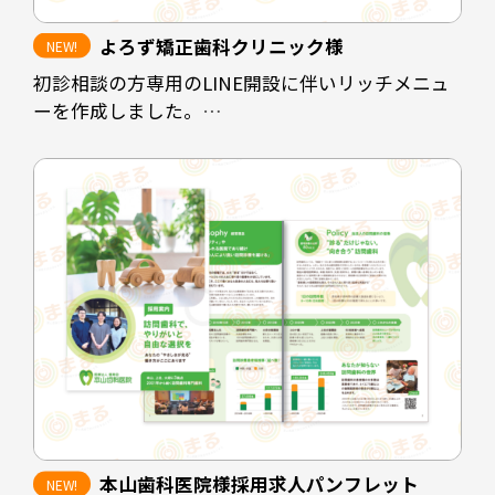
よろず矯正歯科クリニック様
初診相談の方専用のLINE開設に伴いリッチメニュ
ーを作成しました。
クリニックの休診時間帯にホームページを閲覧さ
れた方や、電話予約に抵抗のある方に対して予約
を取りやすくすることが目的です。
診療時間を掲載することで患者様にも予約可能な
時間の選定をスムーズにし、ホームページや
instagramなど情報発信の場も見ていただけるよう
な配置にしています。
担当デザイナー 清長 ＞＞
本山歯科医院様採用求人パンフレット