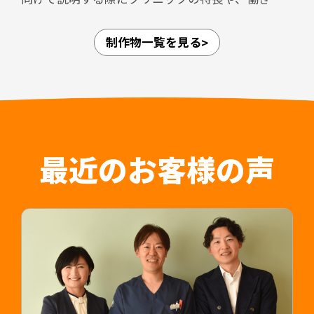
す。本パンフレットを活用しながら面談を進める
すさなどのPRができるような資料を作成しまし
ことで、説明内容の標準化と面接担当者の負担軽
た。
減にもつながる設計としています。
制作物一覧を見る
愛知県内4拠点（江南・小牧・一宮・名古屋市守山
区）、岐阜県内3拠点（可児・多治見・岐阜）の合
担当デザイナー 清長 ＞＞
計7拠点を展開しており、法人としての体制が整っ
関連制作事例：常勤医師採用LP ＞＞
ていることや、医師が診療に専念できること、紹
介時によく聞かれる質問についてもひとつにまと
めることで人材紹介会社のご担当者様の負担軽減
はもちろん入職後の認識相違なども防止すること
最近のお客様の声
が可能です。