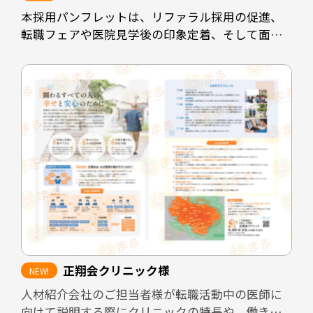
本採用パンフレットは、リファラル採用の促進、
転職フェアや医院見学後の印象定着、そして面接
時の説明負担の軽減を目的として制作しました。
既存スタッフや業務委託スタッフが自信を持って
知人に紹介できるよう、医院の理念や働く環境、
医院としての強みを整理し、魅力が的確に伝わる
構成としています。
また、見学者へ配布することで、見学後も医院の
印象が薄れないよう設計しています。さらに、転職
フェアなど限られた接触時間の場面でも、医院の
方向性や特徴が一目で伝わるツールとして活用で
きる内容にまとめました。
正翔会クリニック様
加えて、採用面接では毎回同じ内容を説明する必
人材紹介会社のご担当者様が転職活動中の医師に
要があり、面接担当者の負担が大きくなりがちで
向けて説明する際にクリニックの特長や、働きや