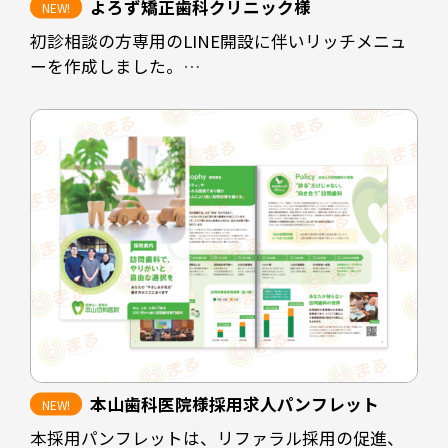
よろず矯正歯科クリニック様
初診相談の方専用のLINE開設に伴いリッチメニュ
ーを作成しました。
クリニックの休診時間帯にホームページを閲覧さ
れた方や、電話予約に抵抗のある方に対して予約
を取りやすくすることが目的です。
診療時間を掲載することで患者様にも予約可能な
時間の選定をスムーズにし、ホームページや
instagramなど情報発信の場も見ていただけるよう
な配置にしています。
担当デザイナー 清長 ＞＞
本山歯科医院様採用求人パンフレット
本採用パンフレットは、リファラル採用の促進、