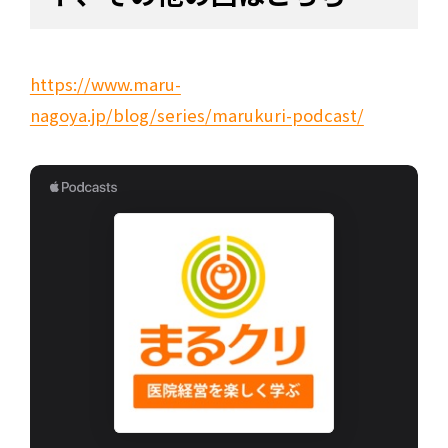
https://www.maru-
nagoya.jp/blog/series/marukuri-podcast/