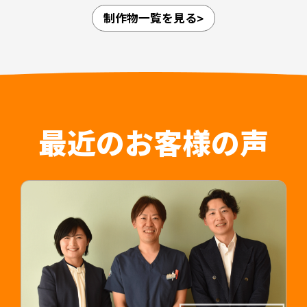
た。
減にもつながる設計としています。
制作物一覧を見る
愛知県内4拠点（江南・小牧・一宮・名古屋市守山
区）、岐阜県内3拠点（可児・多治見・岐阜）の合
担当デザイナー 清長 ＞＞
計7拠点を展開しており、法人としての体制が整っ
関連制作事例：常勤医師採用LP ＞＞
ていることや、医師が診療に専念できること、紹
介時によく聞かれる質問についてもひとつにまと
めることで人材紹介会社のご担当者様の負担軽減
はもちろん入職後の認識相違なども防止すること
最近のお客様の声
が可能です。