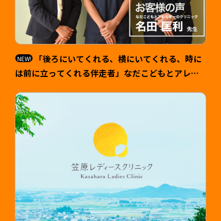
「後ろにいてくれる、横にいてくれる、時に
は前に立ってくれる伴走者」なだこどもとアレル
ギーのクリニック 院長 名田匡利（なだ まさと
し）様 >