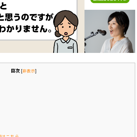
目次
[
非表示
]
回はこちら