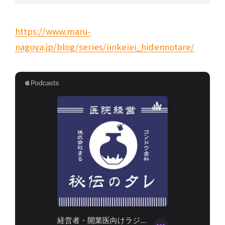
https://www.maru-
nagoya.jp/blog/series/iinkeiei_hidennotare/