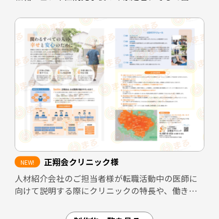
時の説明負担の軽減を目的として制作しました。
既存スタッフや業務委託スタッフが自信を持って
知人に紹介できるよう、医院の理念や働く環境、
医院としての強みを整理し、魅力が的確に伝わる
構成としています。
また、見学者へ配布することで、見学後も医院の
印象が薄れないよう設計しています。さらに、転職
フェアなど限られた接触時間の場面でも、医院の
方向性や特徴が一目で伝わるツールとして活用で
きる内容にまとめました。
正翔会クリニック様
加えて、採用面接では毎回同じ内容を説明する必
人材紹介会社のご担当者様が転職活動中の医師に
要があり、面接担当者の負担が大きくなりがちで
向けて説明する際にクリニックの特長や、働きや
す。本パンフレットを活用しながら面談を進める
すさなどのPRができるような資料を作成しまし
ことで、説明内容の標準化と面接担当者の負担軽
た。
減にもつながる設計としています。