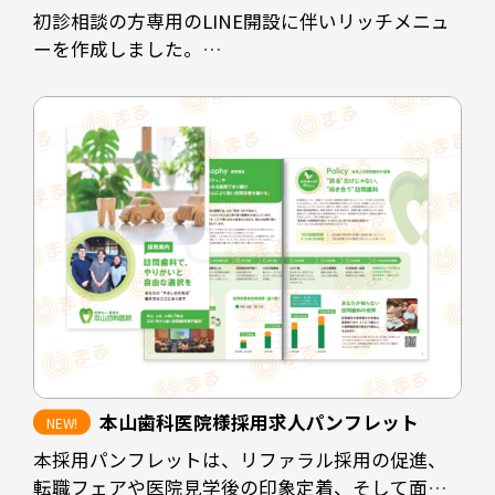
初診相談の方専用のLINE開設に伴いリッチメニュ
ーを作成しました。
クリニックの休診時間帯にホームページを閲覧さ
れた方や、電話予約に抵抗のある方に対して予約
を取りやすくすることが目的です。
診療時間を掲載することで患者様にも予約可能な
時間の選定をスムーズにし、ホームページや
instagramなど情報発信の場も見ていただけるよう
な配置にしています。
担当デザイナー 清長 ＞＞
本山歯科医院様採用求人パンフレット
本採用パンフレットは、リファラル採用の促進、
転職フェアや医院見学後の印象定着、そして面接