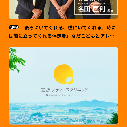
「後ろにいてくれる、横にいてくれる、時に
は前に立ってくれる伴走者」なだこどもとアレル
ギーのクリニック 院長 名田匡利（なだ まさと
し）様 >