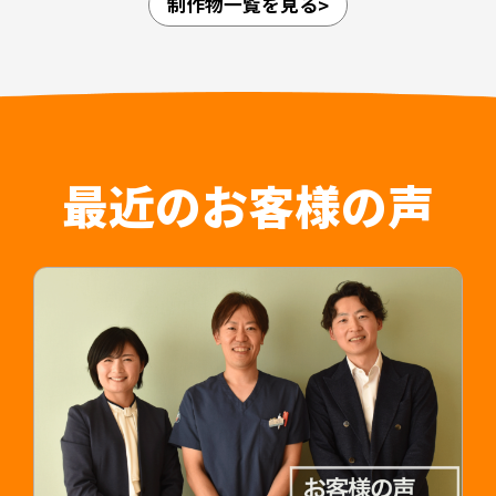
制作物一覧を見る
愛知県内4拠点（江南・小牧・一宮・名古屋市守山
区）、岐阜県内3拠点（可児・多治見・岐阜）の合
担当デザイナー 清長 ＞＞
計7拠点を展開しており、法人としての体制が整っ
関連制作事例：常勤医師採用LP ＞＞
ていることや、医師が診療に専念できること、紹
介時によく聞かれる質問についてもひとつにまと
めることで人材紹介会社のご担当者様の負担軽減
はもちろん入職後の認識相違なども防止すること
最近のお客様の声
が可能です。