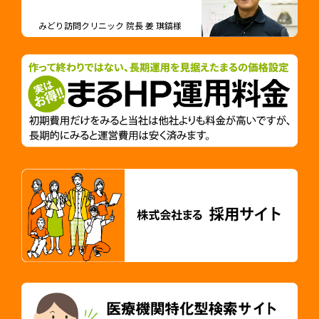
みどり訪問クリニック 院長 姜 琪鎬様