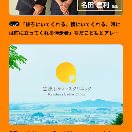
「後ろにいてくれる、横にいてくれる、時に
は前に立ってくれる伴走者」なだこどもとアレル
ギーのクリニック 院長 名田匡利（なだ まさと
し）様 >