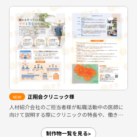
時の説明負担の軽減を目的として制作しました。
既存スタッフや業務委託スタッフが自信を持って
知人に紹介できるよう、医院の理念や働く環境、
医院としての強みを整理し、魅力が的確に伝わる
構成としています。
また、見学者へ配布することで、見学後も医院の
印象が薄れないよう設計しています。さらに、転職
フェアなど限られた接触時間の場面でも、医院の
方向性や特徴が一目で伝わるツールとして活用で
きる内容にまとめました。
正翔会クリニック様
加えて、採用面接では毎回同じ内容を説明する必
人材紹介会社のご担当者様が転職活動中の医師に
要があり、面接担当者の負担が大きくなりがちで
向けて説明する際にクリニックの特長や、働きや
す。本パンフレットを活用しながら面談を進める
すさなどのPRができるような資料を作成しまし
ことで、説明内容の標準化と面接担当者の負担軽
た。
減にもつながる設計としています。
制作物一覧を見る