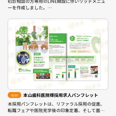
初診相談の方専用のLINE開設に伴いリッチメニュ
ーを作成しました。
クリニックの休診時間帯にホームページを閲覧さ
れた方や、電話予約に抵抗のある方に対して予約
を取りやすくすることが目的です。
診療時間を掲載することで患者様にも予約可能な
時間の選定をスムーズにし、ホームページや
instagramなど情報発信の場も見ていただけるよう
な配置にしています。
担当デザイナー 清長 ＞＞
本山歯科医院様採用求人パンフレット
本採用パンフレットは、リファラル採用の促進、
転職フェアや医院見学後の印象定着、そして面接