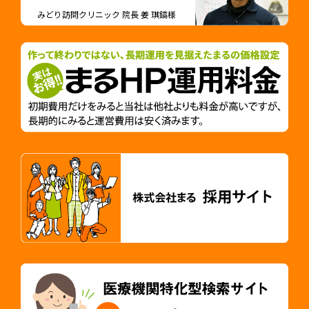
みどり訪問クリニック 院長 姜 琪鎬様