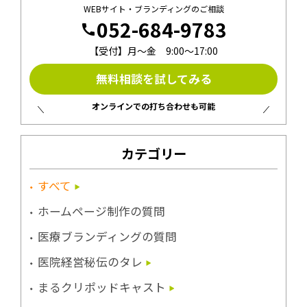
WEBサイト・ブランディングのご相談
052-684-9783
call
【受付】月〜金 9:00〜17:00
無料相談を試してみる
オンラインでの打ち合わせも可能
カテゴリー
すべて
ホームページ制作の質問
医療ブランディングの質問
医院経営秘伝のタレ
まるクリポッドキャスト