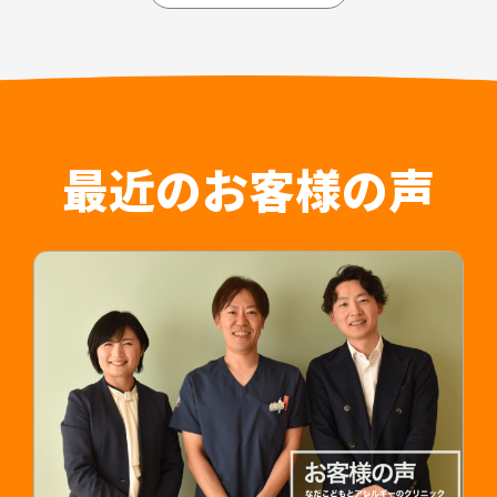
愛知県内4拠点（江南・小牧・一宮・名古屋市守山
区）、岐阜県内3拠点（可児・多治見・岐阜）の合
担当デザイナー 清長 ＞＞
計7拠点を展開しており、法人としての体制が整っ
関連制作事例：常勤医師採用LP ＞＞
ていることや、医師が診療に専念できること、紹
介時によく聞かれる質問についてもひとつにまと
めることで人材紹介会社のご担当者様の負担軽減
はもちろん入職後の認識相違なども防止すること
最近のお客様の声
が可能です。