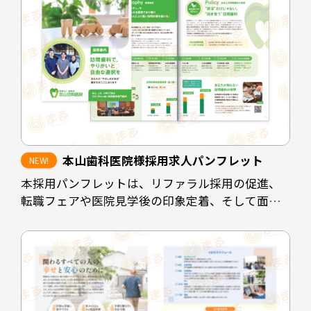
時間の選定をスムーズにし、ホームページや
instagramなど情報発信の場も見ていただけるよう
な配置にしています。
担当デザイナー 清長 ＞＞
本山歯科医院様採用求人パンフレット
本採用パンフレットは、リファラル採用の促進、
転職フェアや医院見学後の印象定着、そして面接
時の説明負担の軽減を目的として制作しました。
既存スタッフや業務委託スタッフが自信を持って
知人に紹介できるよう、医院の理念や働く環境、
医院としての強みを整理し、魅力が的確に伝わる
構成としています。