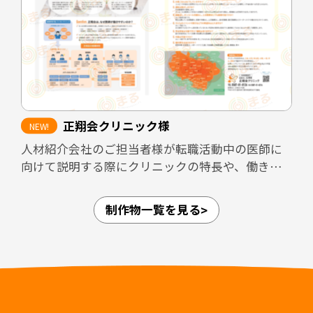
また、見学者へ配布することで、見学後も医院の
印象が薄れないよう設計しています。さらに、転職
フェアなど限られた接触時間の場面でも、医院の
方向性や特徴が一目で伝わるツールとして活用で
きる内容にまとめました。
正翔会クリニック様
加えて、採用面接では毎回同じ内容を説明する必
人材紹介会社のご担当者様が転職活動中の医師に
要があり、面接担当者の負担が大きくなりがちで
向けて説明する際にクリニックの特長や、働きや
す。本パンフレットを活用しながら面談を進める
すさなどのPRができるような資料を作成しまし
ことで、説明内容の標準化と面接担当者の負担軽
た。
減にもつながる設計としています。
制作物一覧を見る
愛知県内4拠点（江南・小牧・一宮・名古屋市守山
区）、岐阜県内3拠点（可児・多治見・岐阜）の合
担当デザイナー 清長 ＞＞
計7拠点を展開しており、法人としての体制が整っ
関連制作事例：常勤医師採用LP ＞＞
ていることや、医師が診療に専念できること、紹
介時によく聞かれる質問についてもひとつにまと
めることで人材紹介会社のご担当者様の負担軽減