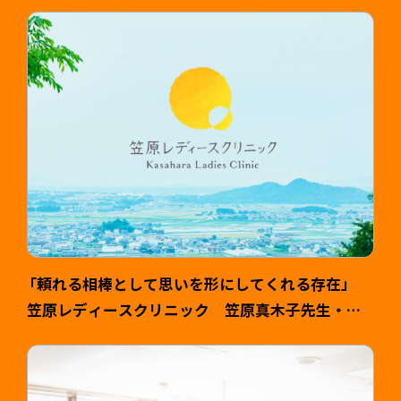
ギーのクリニック 院長 名田匡利（なだ まさと
し）様 >
「頼れる相棒として思いを形にしてくれる存在」
笠原レディースクリニック 笠原真木子先生・健
司様 >