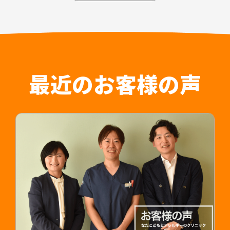
区）、岐阜県内3拠点（可児・多治見・岐阜）の合
担当デザイナー 清長 ＞＞
計7拠点を展開しており、法人としての体制が整っ
関連制作事例：常勤医師採用LP ＞＞
ていることや、医師が診療に専念できること、紹
介時によく聞かれる質問についてもひとつにまと
めることで人材紹介会社のご担当者様の負担軽減
はもちろん入職後の認識相違なども防止すること
最近のお客様の声
が可能です。