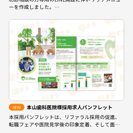
ーを作成しました。
クリニックの休診時間帯にホームページを閲覧さ
れた方や、電話予約に抵抗のある方に対して予約
を取りやすくすることが目的です。
診療時間を掲載することで患者様にも予約可能な
時間の選定をスムーズにし、ホームページや
instagramなど情報発信の場も見ていただけるよう
な配置にしています。
担当デザイナー 清長 ＞＞
本山歯科医院様採用求人パンフレット
本採用パンフレットは、リファラル採用の促進、
転職フェアや医院見学後の印象定着、そして面接
時の説明負担の軽減を目的として制作しました。