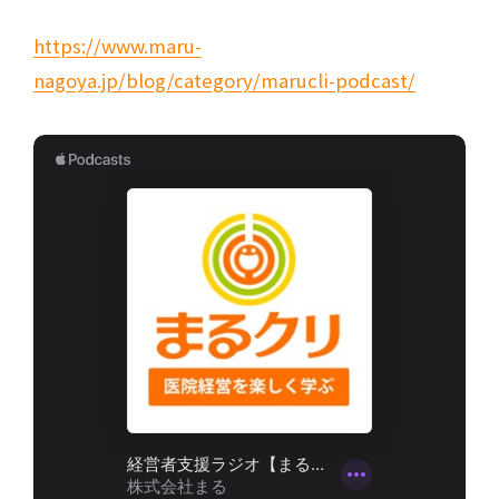
https://www.maru-
nagoya.jp/blog/category/marucli-podcast/