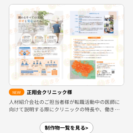
既存スタッフや業務委託スタッフが自信を持って
知人に紹介できるよう、医院の理念や働く環境、
医院としての強みを整理し、魅力が的確に伝わる
構成としています。
また、見学者へ配布することで、見学後も医院の
印象が薄れないよう設計しています。さらに、転職
フェアなど限られた接触時間の場面でも、医院の
方向性や特徴が一目で伝わるツールとして活用で
きる内容にまとめました。
正翔会クリニック様
加えて、採用面接では毎回同じ内容を説明する必
人材紹介会社のご担当者様が転職活動中の医師に
要があり、面接担当者の負担が大きくなりがちで
向けて説明する際にクリニックの特長や、働きや
す。本パンフレットを活用しながら面談を進める
すさなどのPRができるような資料を作成しまし
ことで、説明内容の標準化と面接担当者の負担軽
た。
減にもつながる設計としています。
制作物一覧を見る
愛知県内4拠点（江南・小牧・一宮・名古屋市守山