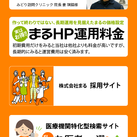
みどり訪問クリニック 院長 姜 琪鎬様