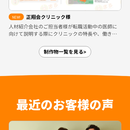
きる内容にまとめました。
正翔会クリニック様
加えて、採用面接では毎回同じ内容を説明する必
人材紹介会社のご担当者様が転職活動中の医師に
要があり、面接担当者の負担が大きくなりがちで
向けて説明する際にクリニックの特長や、働きや
す。本パンフレットを活用しながら面談を進める
すさなどのPRができるような資料を作成しまし
ことで、説明内容の標準化と面接担当者の負担軽
た。
減にもつながる設計としています。
制作物一覧を見る
愛知県内4拠点（江南・小牧・一宮・名古屋市守山
区）、岐阜県内3拠点（可児・多治見・岐阜）の合
担当デザイナー 清長 ＞＞
計7拠点を展開しており、法人としての体制が整っ
関連制作事例：常勤医師採用LP ＞＞
ていることや、医師が診療に専念できること、紹
介時によく聞かれる質問についてもひとつにまと
めることで人材紹介会社のご担当者様の負担軽減
はもちろん入職後の認識相違なども防止すること
最近のお客様の声
が可能です。