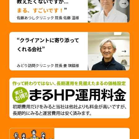
教えたくないですが...
まる、すごいです！
”
佐藤あつしクリニック 院長 佐藤 温様
“クライアントに寄り添って
くれる会社”
みどり訪問クリニック 院長 姜 琪鎬様