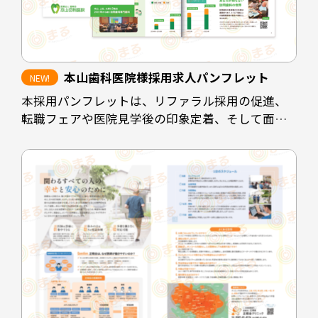
本山歯科医院様採用求人パンフレット
本採用パンフレットは、リファラル採用の促進、
転職フェアや医院見学後の印象定着、そして面接
時の説明負担の軽減を目的として制作しました。
既存スタッフや業務委託スタッフが自信を持って
知人に紹介できるよう、医院の理念や働く環境、
医院としての強みを整理し、魅力が的確に伝わる
構成としています。
また、見学者へ配布することで、見学後も医院の
印象が薄れないよう設計しています。さらに、転職
フェアなど限られた接触時間の場面でも、医院の
方向性や特徴が一目で伝わるツールとして活用で