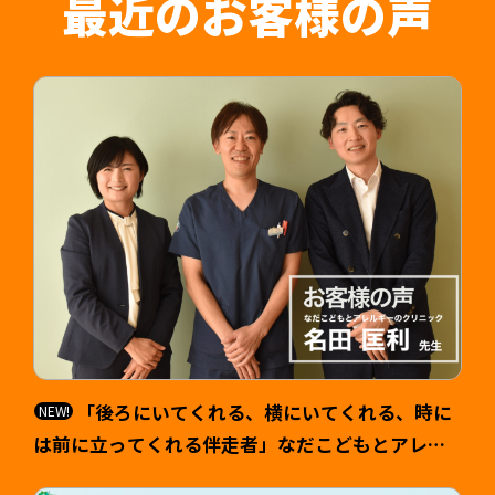
最近のお客様の声
が可能です。
「後ろにいてくれる、横にいてくれる、時に
は前に立ってくれる伴走者」なだこどもとアレル
ギーのクリニック 院長 名田匡利（なだ まさと