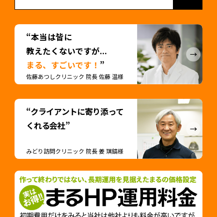
“本当は皆に
教えたくないですが...
まる、すごいです！
”
佐藤あつしクリニック 院長 佐藤 温様
“クライアントに寄り添って
くれる会社”
みどり訪問クリニック 院長 姜 琪鎬様