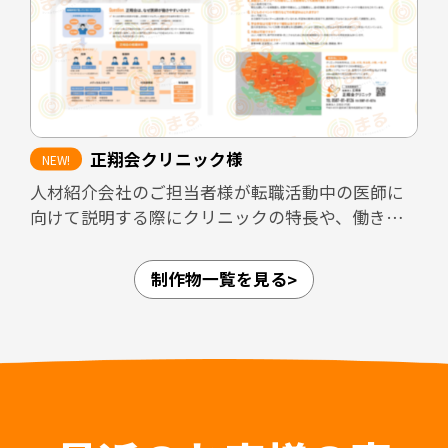
また、見学者へ配布することで、見学後も医院の
印象が薄れないよう設計しています。さらに、転職
フェアなど限られた接触時間の場面でも、医院の
方向性や特徴が一目で伝わるツールとして活用で
きる内容にまとめました。
正翔会クリニック様
加えて、採用面接では毎回同じ内容を説明する必
人材紹介会社のご担当者様が転職活動中の医師に
要があり、面接担当者の負担が大きくなりがちで
向けて説明する際にクリニックの特長や、働きや
す。本パンフレットを活用しながら面談を進める
すさなどのPRができるような資料を作成しまし
ことで、説明内容の標準化と面接担当者の負担軽
た。
減にもつながる設計としています。
制作物一覧を見る
愛知県内4拠点（江南・小牧・一宮・名古屋市守山
区）、岐阜県内3拠点（可児・多治見・岐阜）の合
担当デザイナー 清長 ＞＞
計7拠点を展開しており、法人としての体制が整っ
関連制作事例：常勤医師採用LP ＞＞
ていることや、医師が診療に専念できること、紹
介時によく聞かれる質問についてもひとつにまと
めることで人材紹介会社のご担当者様の負担軽減
はもちろん入職後の認識相違なども防止すること