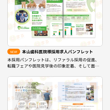
instagramなど情報発信の場も見ていただけるよう
な配置にしています。
担当デザイナー 清長 ＞＞
本山歯科医院様採用求人パンフレット
本採用パンフレットは、リファラル採用の促進、
転職フェアや医院見学後の印象定着、そして面接
時の説明負担の軽減を目的として制作しました。
既存スタッフや業務委託スタッフが自信を持って
知人に紹介できるよう、医院の理念や働く環境、
医院としての強みを整理し、魅力が的確に伝わる
構成としています。