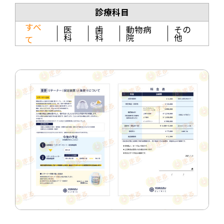
診療科目
すべ
医
歯
動物病
その
科
科
院
他
て