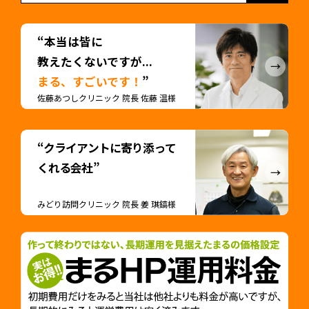
“本当は皆に
教えたくないですが...
まる、すごいです！
”
佐藤あつしクリニック 院長 佐藤 温様
“クライアントに寄り添って
くれる会社”
みどり訪問クリニック 院長 姜 琪鎬様