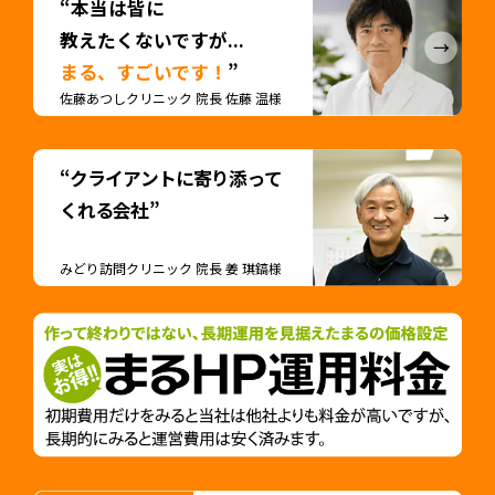
“本当は皆に
教えたくないですが...
まる、すごいです！
”
佐藤あつしクリニック 院長 佐藤 温様
“クライアントに寄り添って
くれる会社”
みどり訪問クリニック 院長 姜 琪鎬様