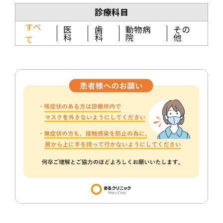
診療科目
すべ
医
歯
動物病
その
科
科
院
他
て