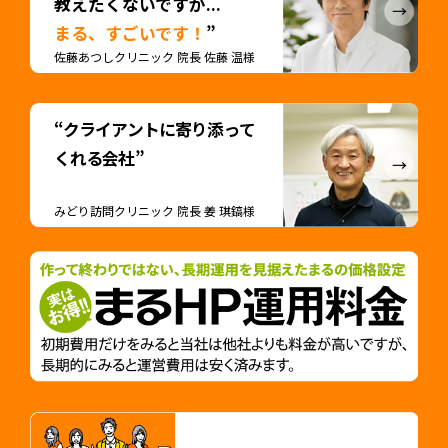
教えたくないですが...
まる、すごいです！
”
佐藤あつしクリニック 院長 佐藤 温様
“クライアントに寄り添って
くれる会社”
みどり訪問クリニック 院長 姜 琪鎬様