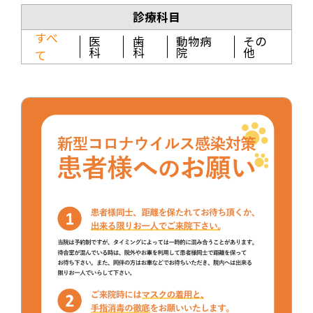
診療科目
すべ
医
歯
動物病
その
科
科
院
他
て