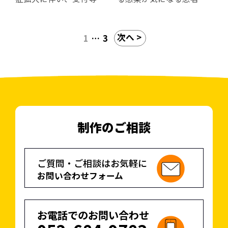
など
など
間隔を空けて並んで頂く
に向けて、お車で順番を
ための誘導シートです。
お待ち頂くことをご案内
次へ >
1
…
3
【ファイル形式】
【ファイル形式】
予め院内でソーシャルデ
するチラシです。
・パワーポイント形式
・パワーポイント形式
ィスタンスを保った位置
(.pptx)
(.pptx)
に貼り付けて頂くこと
【掲示場所の例】
※テキストやロゴを自由
※テキストやロゴを自由
で、患者様同士の間隔を
・入口ドア付近
に変更してご利用くださ
に変更してご利用くださ
適切に保って頂くことが
・受付
い。
い。
できます。
・待合室
・ホームページやブログ
制作のご相談
【掲示場所の例】
など
・受付
ご質問・ご相談はお気軽に
・待合室
【ファイル形式】
お問い合わせフォーム
・入口ドア
・パワーポイント形式
(.pptx)
【ファイル形式】
※テキストやロゴを自由
お電話でのお問い合わせ
・パワーポイント形式
に変更してご利用くださ