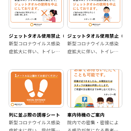
(.pptx)
ご案内するチラシです。
シです。
※テキストやロゴを自由
に変更してご利用くださ
【掲示場所の例】
【掲示場所の例】
い。
・待合室
・待合室
・受付カウンター付近
・従来、ウォーターサー
ジェットタオル使用禁止（女性用）
ジェットタオル使用禁止（男
・ホームページやブログ
バーが置かれていた箇所
新型コロナウイルス感染
新型コロナウイルス感染
記事など
・ホームページやブログ
症拡大に伴い、トイレ内
症拡大に伴い、トイレ内
など
のジェットタオルの運転
のジェットタオルの運転
【ファイル形式】
停止をお伝えするための
停止をお伝えするための
・パワーポイント形式
【ファイル形式】
チラシです。
チラシです。
(.pptx)
・パワーポイント形式
男性トイレ用、女性トイ
男性トイレ用、女性トイ
※テキストやロゴを自由
(.pptx)
レ用をご用意していま
レ用をご用意していま
に変更してご利用くださ
※テキストやロゴを自由
す。
す。
い。
に変更してご利用くださ
い。
【掲示場所の例】
【掲示場所の例】
列に並ぶ際の誘導シート
車内待機のご案内
・トイレ内
・トイレ内
新型コロナウイルス感染
院内での密集・密接によ
・ホームページやブログ
・ホームページやブログ
症拡大に伴い、受付等で
る感染が気になる患者様