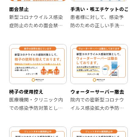
・病院入口
す。
・ホームページやブログ
面会禁止
手洗い・咳エチケットのご協
など
【掲示場所の例】
新型コロナウイルス感染
患者様に対して、感染予
・受付
症防止のための面会禁止
防のための正しい手洗い
【ファイル形式】
・待合室
案内です。
方法および、感染を拡大
・パワーポイント形式
・入口ドア
させないための咳エチケ
(.pptx)
・ホームページやブログ
【掲示場所の例】
ットを啓蒙するチラシで
※テキストやロゴを自由
など
・病院入口
す。
に変更してご利用くださ
・ホームページやブログ
い。
【ファイル形式】
など
【掲示場所の例】
・パワーポイント形式
・通路
(.pptx)
【ファイル形式】
・待合室
椅子の使用控え
ウォーターサーバー撤去
※テキストやロゴを自由
・パワーポイント形式
・ホームページやブログ
医療機関・クリニック内
院内での密新型コロナウ
に変更してご利用くださ
(.pptx)
記事
での感染予防対策とし
イルス感染拡大の予防を
い。
※テキストやロゴを自由
て、ソーシャルディスタ
目的として、ウォーター
に変更してご利用くださ
【ファイル形式】
ンスの観点から、椅子の
サーバーを撤去している
い。
・パワーポイント形式
使用を控えていることを
ことをお知らせするチラ