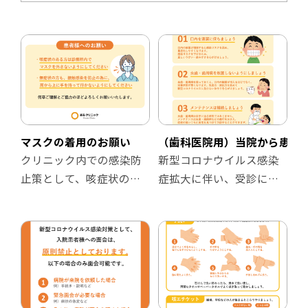
マスクの着用のお願い
（歯科医院用）当院から患者
クリニック内での感染防
新型コロナウイルス感染
止策として、咳症状のあ
症拡大に伴い、受診に対
る方はマスクの着用を促
して抵抗感のある患者様
し、無症状の方には接触
に向けたクリニックとし
感染の防止対策を啓発す
ての感染予防策を説明す
るチラシです。
るチラシです。
歯科医院様向けのデザイ
【掲示場所の例】
ンおよび文言としていま