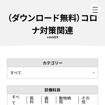
（ダウンロード無料）コロ
ナ対策関連
covid19
カテゴリー
すべて
診療科目
すべ
医
歯
動物病
その
科
科
院
他
て