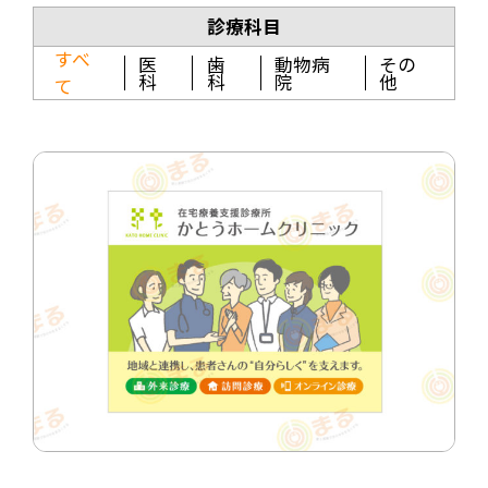
診療科目
すべ
医
歯
動物病
その
科
科
院
他
て