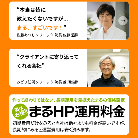
“本当は皆に
教えたくないですが...
まる、すごいです！
”
佐藤あつしクリニック 院長 佐藤 温様
“クライアントに寄り添って
くれる会社”
みどり訪問クリニック 院長 姜 琪鎬様