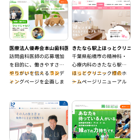
医療法人優寿会本山歯科医院様
きたなら駅上ほっとクリニッ
訪問歯科医師の応募増加
千葉県船橋市の精神科・
を目的に、働きやすさと
心療内科のきたなら駅上
やりがいを伝えるランデ
担当デザイナー 清長
ほっとクリニック様のホ
担当デザイナー 清長
ィングページを企画しま
＞＞
ームページリニューアル
＞＞
した。
を実施しました。
採用サイト制作事例 ＞
本山歯科医院様は、名古
精神科・心療内科の外来
＞
屋の訪問歯科専門医院の
診療と、精神科にも強い
しんかまほっとクリニッ
パイオニアであり、100％
訪問診療をおこなうから
ク様制作事例 ＞＞
紹介で患者様が増え続け
こその医療、介護、福
ている実績があります。
祉、地域（行政、学校）