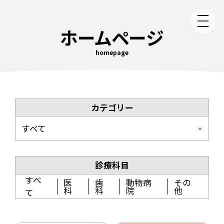
ホームページ
homepage
カテゴリー
すべて
診療科目
すべ
医
歯
動物病
その
科
科
院
他
て