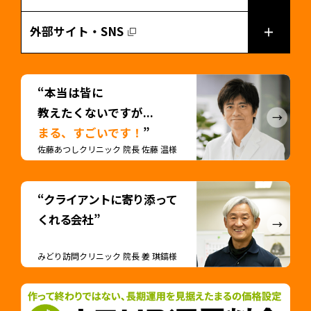
外部サイト・SNS
“本当は皆に
教えたくないですが...
まる、すごいです！
”
佐藤あつしクリニック 院長 佐藤 温様
“クライアントに寄り添って
くれる会社”
みどり訪問クリニック 院長 姜 琪鎬様