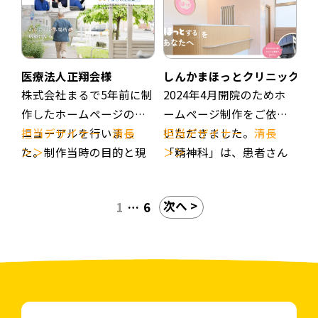
ています。
も大切にしました。色は
ご依頼をいただきまし
東近江市の自然を想像出
た。
来るような日本の伝統色
先進的な機器の導入や、
を使用。ロゴに使用した
デイサービス、訪問リハ
医療法人正翔会様
しんかまほっとクリニック様
モチーフは受け取り手に
ビリ施設（センテナリア
株式会社まるで5年前に制
2024年4月開院のためホ
よってさまざまな捉え方
ン）との棲み分けもわか
作したホームページのリ
ームページ制作をご依頼
を出来るような形にして
りやすいサイトになりま
ニューアルを行いまし
担当デザイナー 清長
いただきました。
担当デザイナー 清長
います。
した。
た。制作当時の目的と現
＞＞
「精神科」は、患者さん
＞＞
（みなさんはこのロゴは
医療機関の冷たい印象を
在で運用目的が変わり、
のデリケートな悩みにふ
何に見えましたか？）
避けるため、温かい色を
分院地域やスタッフ数も
れる診療科ということも
次へ >
1
…
6
使用し、患者さんに寄り
大きく変わったため、ホ
あり、スタッフさんから
添う印象が与えられるよ
ームページの更新面も考
相談しやすい先生とのお
うなデザインです。
慮し、スタッフ更新時の
声が多く寄せられる北村
負担軽減のためカスタマ
先生の雰囲気が伝わるサ
イズした管理画面（更新
イトになるよう制作いた
用）を新たに採用しまし
しました。