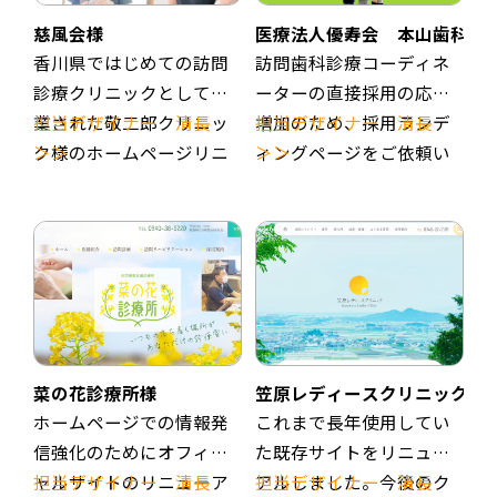
また、歯科医師・歯科衛
との連携体制に力を入れ
生士・コーディネーター
られています。
慈風会様
医療法人優寿会 本山歯科医
の3人1組の訪問体制を採
今回のリニューアルで
香川県ではじめての訪問
訪問歯科診療コーディネ
用しており、負担を分散
は、連携体制に力を入れ
診療クリニックとして創
ーターの直接採用の応募
しながら診療に集中でき
られるまでの思いや取り
業された敬二郎クリニッ
担当デザイナー 清長
増加のため、採用ランデ
担当デザイナー 清長
る環境を整えています。
組みが伝わるような構成
ク様のホームページリニ
＞＞
ィングページをご依頼い
＞＞
となっています。
ューアルを実施しまし
ただきました。
診療は居宅中心で、居宅
サイトデザインは法人内
た。
一般的に馴染みのない訪
率は80〜90％。患者様一
の別クリニックのイメー
2023年に三宅医師から西
問歯科診療コーディネー
人ひとりと丁寧に向き合
ジを保ちつつ、それぞれ
信医師へと院長を交代
ターという職種がどのよ
うことができるのも特徴
のサイトらしさも伝わる
し、三宅医師の訪問診療
うな仕事を行い、どのよ
です。さらに、デンタル
デザインです。
にかける思いや信念など
うな方々にお役に立って
相談員が在籍しており、
を次の代にも継承してい
いるのか、将来的にどの
ご家族への連絡や多職種
ることがわかるような構
ような需要があるのか。
菜の花診療所様
笠原レディースクリニック様
との連携を担うことで、
成になっています。
求職者が気にするであろ
ホームページでの情報発
これまで長年使用してい
ドクターの負担を軽減し
デザインは、敬二郎クリ
う情報を記載し、少しで
信強化のためにオフィシ
た既存サイトをリニュー
ています。加えて、充実
ニック様のロゴに込めら
も新しい医療の分野に飛
ャルサイトのリニューア
担当デザイナー 清長
アルしました。今後のク
担当デザイナー 清長