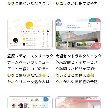
した福利厚生により、長
れた由来を大切にしブル
び込んでくれる方が増え
ルをご依頼いただきまし
＞＞
リニックが目指す姿や力
＞＞
期勤務でも安心して働け
ーに少し赤みをプラスし
るように企画いたしまし
た。
を入れていきたい診療内
る環境を整えています。
た温かみも感じられるよ
た。
サイト全体は濃い差し色
容を見直し、情報を精査
うな色合いに統一しまし
サイト全体のデザインは
（深緑）ベースの文字色
しています。情報過多に
このLPでは、まず条件や
た。
ある程度強弱をはっきり
を濃い茶色を使用し、余
ならないようにスッキリ
働きやすさをしっかり伝
させたデザインとし、主
白を生かしつつ、落ち着
とした構成にしました。
えて安心感を与えた上
にターゲットである男性
きや安らぎが伝わるよう
デザインは東近江市の自
で、訪問歯科の意義や先
に訴求するデザインとな
なデザインとしました。
然を感じさせ見た人が安
輩インタビューを通して
っております。
平部院長の訪問診療にか
心するような目に優しい
笠原レディースクリニック様
大垣セントラルクリニック様
挑戦意欲を喚起する構成
社会的意義のある「訪問
ける秘めたる思いが伝わ
日本の伝統色をメインに
ホームページのリニュー
外来診療とデイサービス
にしています。
歯科診療コーディネータ
るように、構成していま
使用しています。30年以
アルと一緒にロゴの見直
や訪問リハビリを実施し
ー」に挑戦いただける求
す。医師だけど医師っぽ
上の歴史も感じさせるよ
しをご依頼いただきまし
担当デザイナー 清長
ていることの見える化
担当デザイナー 清長
職者さんが少しでも増え
く見えない、「何でも相
うな落ち着きとスマホユ
た。クリニック温かみは
＞＞
や、がんや認知症の予防
＞＞
ることを願っておりま
談できる、信頼できる人
ーザーが多いことを考慮
残しつつ、時代の変化や
や治療などの高齢化社会
す。
が家に来て診てくれる」
し、見やすさ・洗練さも
患者さんのご要望に合わ
に向けた取り組みを積極
そんな温かい診療室がた
大切にしました。
せて柔軟に対応する、そ
的に実施していることの
くさんできることを願っ
んな洗練されたイメージ
PRを行っていきたいと、