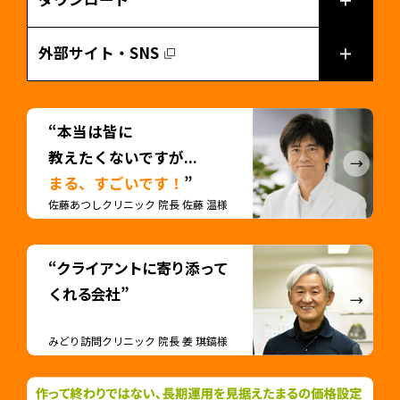
外部サイト・SNS
“本当は皆に
教えたくないですが...
まる、すごいです！
”
佐藤あつしクリニック 院長 佐藤 温様
“クライアントに寄り添って
くれる会社”
みどり訪問クリニック 院長 姜 琪鎬様