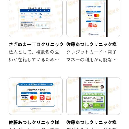
さぎぬま一丁目クリニック様
佐藤あつしクリニック様
法人として、複数名の医
クレジットカード・電子
師が在籍しているため、
マネーの利用が可能なっ
どの医師がいつ担当して
たことを知らせるため
いるのかを患者様に視覚
に、デジタルサイネージ
的に伝わるよう担当医表
を制作しました。紙の院
を作成しました。
内掲示物から横展開を行
開院後も、状況に応じて
いました。
患者様に周知出来るよう
マイナーチェンジを繰り
返しています。
佐藤あつしクリニック様
佐藤あつしクリニック様