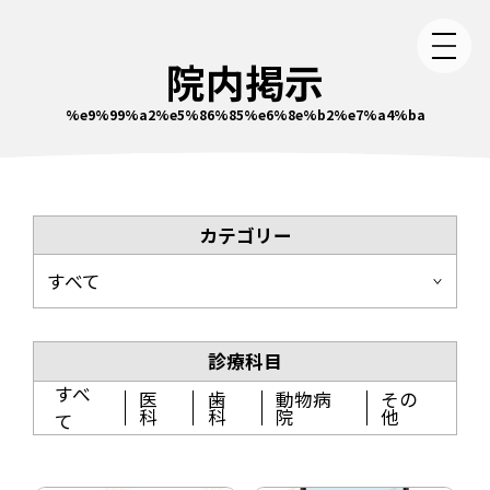
院内掲示
%e9%99%a2%e5%86%85%e6%8e%b2%e7%a4%ba
カテゴリー
すべて
診療科目
すべ
医
歯
動物病
その
科
科
院
他
て