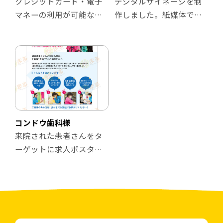
クレジットカード・電子
デジタルサイネージを制
マネーの利用が可能なっ
作しました。紙媒体で制
たことを知らせるため
作した院内掲示物を、ス
に、院内掲示を制作しま
クリーン用に調整してい
した。紙の院内掲示物だ
ます。弊社にとっても初
けではなくバナー・デジ
めての挑戦であり、とて
タルサイネージの横展開
もありがたいご依頼でし
を実施。患者さんへの認
た。
知度をアップさせること
ができました。
コンドウ歯科様
来院された患者さんをタ
ーゲットに求人ポスター
の制作を行いました。
医院で大切にしているこ
と、求める人物像の意図
を汲み取り制作しまし
た。